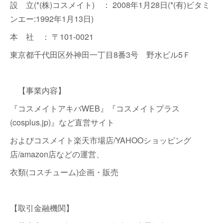
設 立(*(株)コスメイト) ： 2008年1月28日(*(有)ビタミ
ンエー:1992年1月13日)
本 社 ： 〒101-0021
東京都千代田区外神田一丁目8番3号 野水ビル5Ｆ
【事業内容】
『コスメイトアキバWEB』『コスメイトプラス
(cosplus.jp)』など直営サイト
およびコスメイト楽天市場店/YAHOOショッピング
店/amazon店などの運営、
衣類(コスチューム)企画・販売
【取引金融機関】