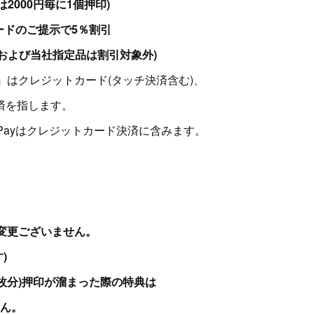
は2000円毎に1個押印)
ードのご提示で5％割引
および当社指定品は割引対象外)
』はクレジットカード(タッチ決済含む)、
済を指します。
pplePayはクレジットカード決済に含みます。
変更ございません。
)
1枚分)押印が溜まった際の特典は
ん。