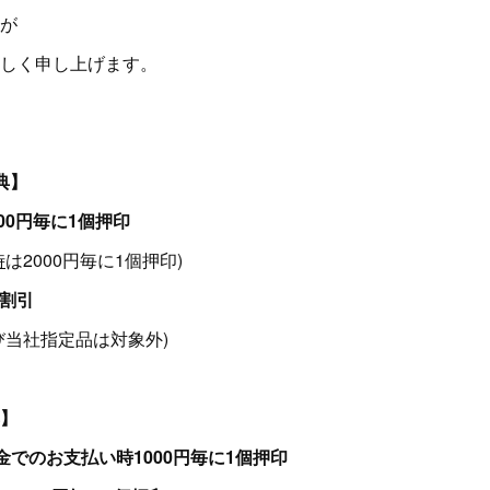
が
しく申し上げます。
典】
00円毎に1個押印
時
は2000円毎に1個押印)
％割引
び当社指定品は対象外)
典】
でのお支払い時1000円毎に1個押印