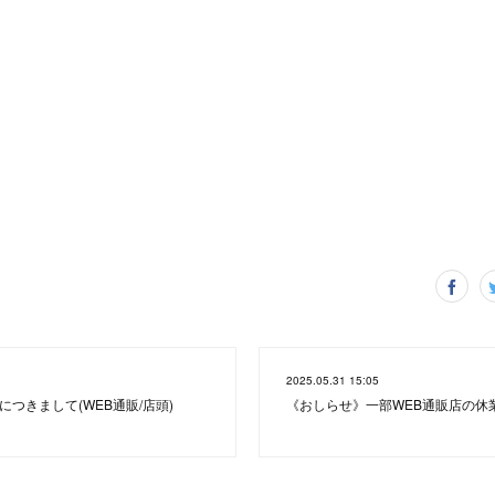
2025.05.31 15:05
につきまして(WEB通販/店頭)
《おしらせ》一部WEB通販店の休