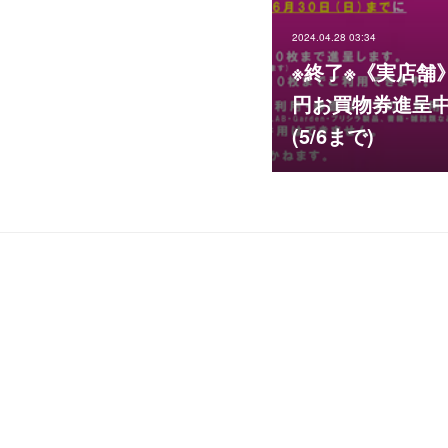
2024.04.28 03:34
※終了※《実店舗》
円お買物券進呈
(5/6まで)